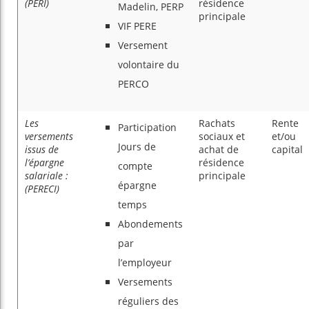
(PERI)
résidence
Madelin, PERP
principale
VIF PERE
Versement
volontaire du
PERCO
Les
Rachats
Rente
Participation
versements
sociaux et
et/ou
Jours de
issus de
achat de
capital
l’épargne
résidence
compte
salariale :
principale
épargne
(PERECI)
temps
Abondements
par
l’employeur
Versements
réguliers des