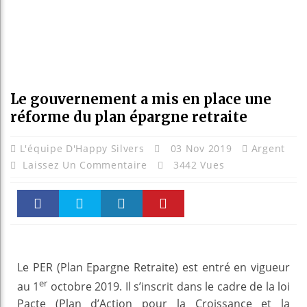
Le gouvernement a mis en place une
réforme du plan épargne retraite
L'équipe D'Happy Silvers
03 Nov 2019
Argent
Laissez Un Commentaire
3442 Vues
Faceboo
Twitter
linkedin
Pinteres
k
t
Le PER (Plan Epargne Retraite) est entré en vigueur
er
au 1
octobre 2019. Il s’inscrit dans le cadre de la loi
Pacte (Plan d’Action pour la Croissance et la