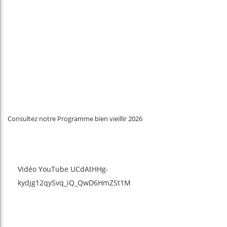
Consultez notre Programme bien vieillir 2026
Vidéo YouTube UCdAtHHg-
kydjg12qySvq_iQ_QwD6HmZSt1M