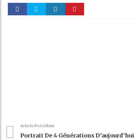
Faceboo
Twitter
linkedin
Pinteres
k
t
Article Précédent
Portrait De 4 Générations D’aujourd’hui