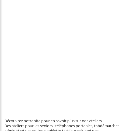
Découvrez notre site pour en savoir plus sur nos ateliers.
Des ateliers pour les seniors : téléphones portables, tabdémarches
administratives en ligne, tablette tactile, week-end poz,