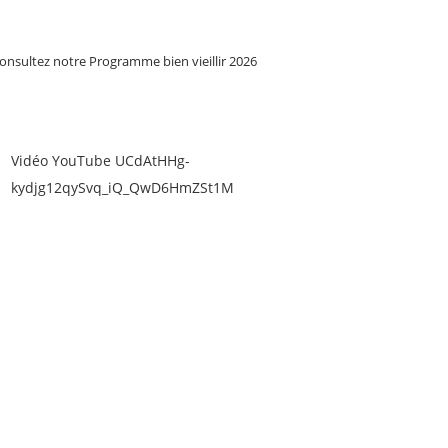
onsultez notre Programme bien vieillir 2026
Vidéo YouTube UCdAtHHg-
kydjg12qySvq_iQ_QwD6HmZSt1M