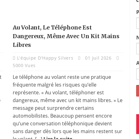
c
Au Volant, Le Téléphone Est
Dangereux, Même Avec Un Kit Mains
Libres
L'équipe D'Happy Silvers
01 Juil 2026
A
5000 Vues
t
Le téléphone au volant reste une pratique
fréquente malgré les risques qu’elle
représente. « Au volant, téléphoner est
e
dangereux, même avec un kit mains libres. » Le
message peut surprendre certains
automobilistes. Beaucoup pensent encore
qu’une conversation téléphonique devient
sans danger dès lors que les mains restent sur
le volant. […]
Lire la suite