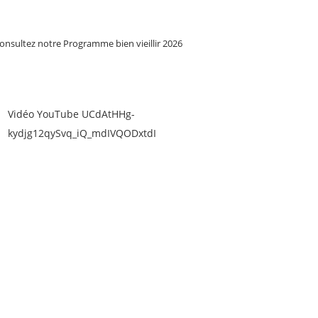
onsultez notre Programme bien vieillir 2026
Vidéo YouTube UCdAtHHg-
kydjg12qySvq_iQ_mdIVQODxtdI