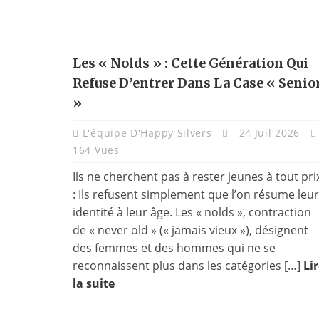
Les « Nolds » : Cette Génération Qui
Refuse D’entrer Dans La Case « Senio
»
L'équipe D'Happy Silvers
24 Juil 2026
164 Vues
Ils ne cherchent pas à rester jeunes à tout pri
: Ils refusent simplement que l’on résume leur
identité à leur âge. Les « nolds », contraction
de « never old » (« jamais vieux »), désignent
des femmes et des hommes qui ne se
reconnaissent plus dans les catégories […]
Li
la suite