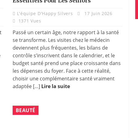
Essentiels Pour Les Seniors
L'équipe D'Happy Silvers
17 Juin 2026
1371 Vues
t
Passé un certain âge, notre rapport à la santé
se transforme. Les visites chez le médecin
deviennent plus fréquentes, les bilans de
e
contrôle s’inscrivent dans le calendrier, et le
budget santé prend une place croissante dans
les dépenses du foyer. Face à cette réalité,
choisir une complémentaire santé vraiment
adaptée […]
Lire la suite
BEAUTÉ