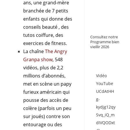
ans, une grand-mère
branchée de 7 petits
enfants qui donne des
conseils beauté , des
tutos coiffure, des
Consultez notre
Programme bien
exercices de fitness.
vieillir 2026
La chaîne
The Angry
Granpa show
, 548
vidéos, plus de 2,2
millions d’abonnés,
Vidéo
met en scène un papy
YouTube
UCdAtHH
furieux américain qui
g-
pousse des accès de
kydjg12qy
colère (parfois un peu
Svq_iQ_m
sur joués) contre son
dIVQODxt
entourage ou des