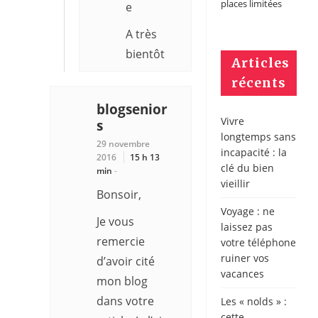
places limitées
e
A très
bientôt
Articles
récents
blogsenior
Vivre
s
longtemps sans
29 novembre
incapacité : la
2016
15 h 13
clé du bien
min
-
vieillir
Bonsoir,
Voyage : ne
Je vous
laissez pas
remercie
votre téléphone
ruiner vos
d’avoir cité
vacances
mon blog
dans votre
Les « nolds » :
cette