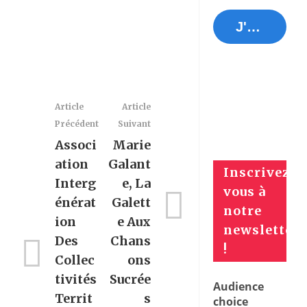
J'y réponds tout de suite !
Article
Article
Précédent
Suivant
Associ
Marie
Ation
Galant
Inscrivez-
Interg
E, La
vous à
Énérat
Galett
notre
Ion
E Aux
newsletter
Des
Chans
!
Collec
Ons
Tivités
Sucrée
Audience
Territ
S
choice