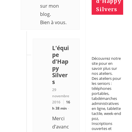
d’Happy
sur mon
Silvers
blog.
Bien à vous.
L'équi
pe
Découvrez notre
d'Hap
site pour en
py
savoir plus sur
nos ateliers.
Silver
Des ateliers pour
s
les seniors :
téléphones
29
portables,
novembre
tabdémarches
2016
16
administratives
h 38 min
-
en ligne, tablette
tactile, week-end
Merci
poz,
Inscriptions
d’avanc
ouvertes et