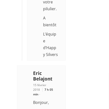
votre
pilulier.
A
bientôt
L’équip
e
d’Happ
y Silvers
Eric
Belajont
15 février
2018
7 h 05
min
-
Bonjour,