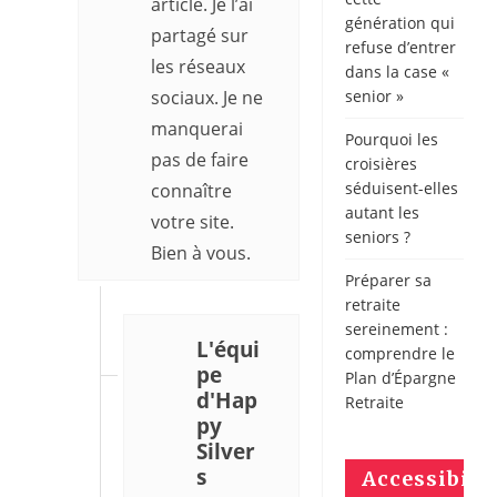
article. Je l’ai
génération qui
partagé sur
refuse d’entrer
les réseaux
dans la case «
sociaux. Je ne
senior »
manquerai
Pourquoi les
pas de faire
croisières
séduisent-elles
connaître
autant les
votre site.
seniors ?
Bien à vous.
Préparer sa
retraite
sereinement :
L'équi
comprendre le
pe
Plan d’Épargne
d'Hap
Retraite
py
Silver
s
Accessibili