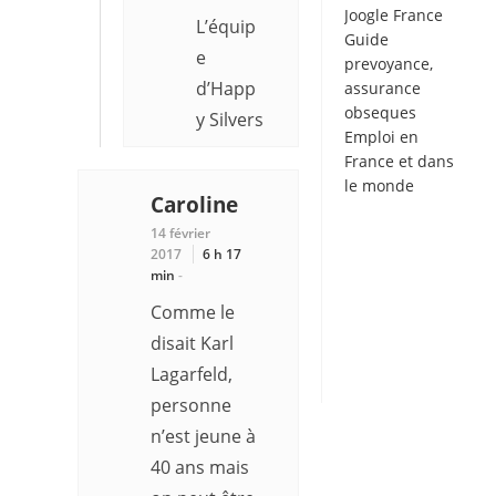
Joogle France
L’équip
Guide
e
prevoyance,
d’Happ
assurance
obseques
y Silvers
Emploi en
France
et dans
le monde
Caroline
14 février
2017
6 h 17
min
-
Comme le
disait Karl
Lagarfeld,
personne
n’est jeune à
40 ans mais