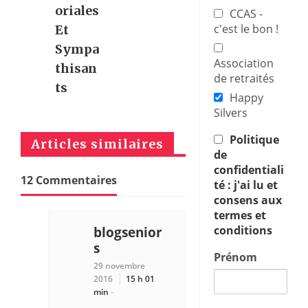
Oriales
CCAS -
c'est le bon !
Et
Sympa
Association
Thisan
de retraités
Ts
Happy
Silvers
Politique
Articles similaires
de
confidentiali
12 Commentaires
té : j'ai lu et
consens aux
termes et
blogsenior
conditions
s
Prénom
29 novembre
2016
15 h 01
min
-