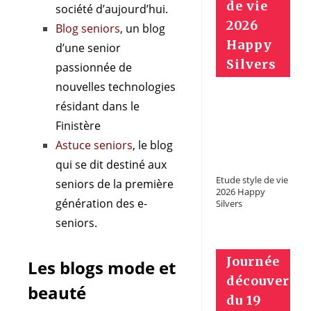
de vie
société d’aujourd’hui.
2026
Blog seniors
, un blog
Happy
d’une senior
Silvers
passionnée de
nouvelles technologies
résidant dans le
Finistère
Astuce seniors
, le blog
qui se dit destiné aux
Etude style de vie
seniors de la première
2026 Happy
génération des e-
Silvers
seniors.
Journée
Les blogs mode et
découverte
beauté
du 19