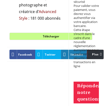
sécurisé
photographe et
Pour valider votre
paiement, vous
créatrice d’
Advanced
devrez vous
Style
: 181 000 abonnés
authentifier via
votre application
bancaire.
Cette étape
s’inscrit dans le
Télécharger
cadre d’une
nouvelle
réglementation
européenne pour
améliorer la
Plus
Facebook
Twitter
linkedin
Pinter
sécurité des
transactions en
ligne
Répondez à
notre
questionnai