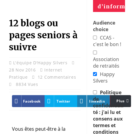
d’informat
12 blogs ou
Audience
choice
pages seniors à
CCAS -
c'est le bon !
suivre
Association
L'équipe D'Happy Silvers
de retraités
28 Nov 2016
Internet
Happy
Pratique
12 Commentaires
Silvers
8834 Vues
Politique
de
Plus
Facebook
Twitter
linkedin
Pinter
confidentiali
té : j'ai lu et
consens aux
termes et
Vous êtes peut-être à la
conditions