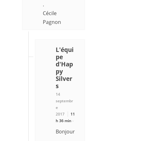
.
Cécile
Pagnon
L'équi
pe
d'Hap
py
Silver
s
14
septembr
e
2017
11
h 36 min
-
Bonjour
,