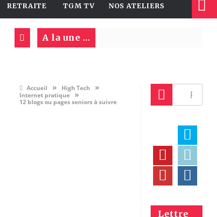
RETRAITE
TGM TV
NOS ATELIERS
A la une ...
»
»
Accueil
High Tech
»
Internet pratique
12 blogs ou pages seniors à suivre
Lettre