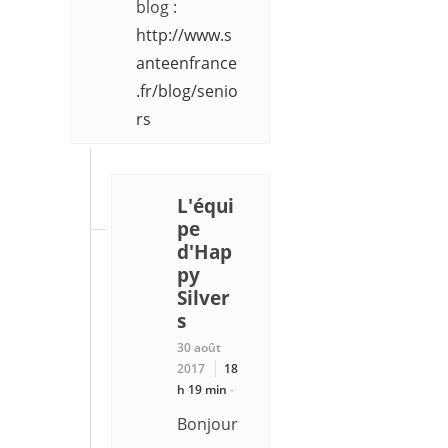
blog :
http://www.s
anteenfrance
.fr/blog/senio
rs
L'équi
pe
d'Hap
py
Silver
s
30 août
2017
18
h 19 min
-
Bonjour