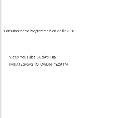
Consultez notre Programme bien vieillir 2026
Vidéo YouTube UCdAtHHg-
kydjg12qySvq_iQ_QwD6HmZSt1M