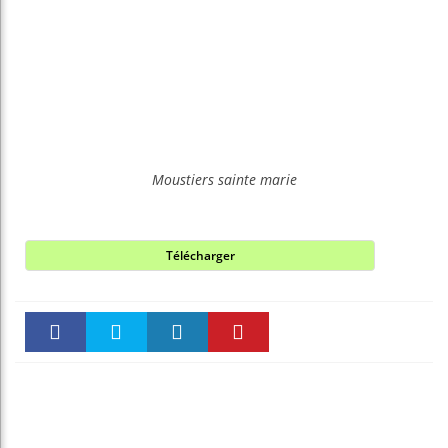
Moustiers sainte marie
Télécharger
Faceboo
Twitter
linkedin
Pinteres
k
t