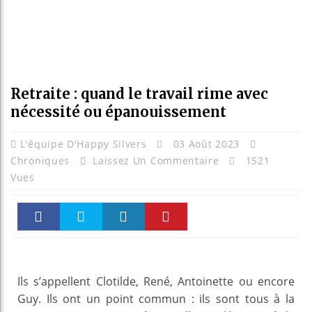
Retraite : quand le travail rime avec
nécessité ou épanouissement
L'équipe D'Happy Silvers
03 Août 2023
Chroniques
Laissez Un Commentaire
1521
Vues
Faceboo
Twitter
linkedin
Pinteres
k
t
Ils s’appellent Clotilde, René, Antoinette ou encore
Guy. Ils ont un point commun : ils sont tous à la