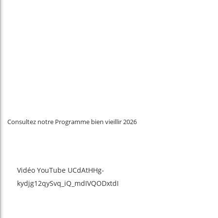
Consultez notre Programme bien vieillir 2026
Vidéo YouTube UCdAtHHg-
kydjg12qySvq_iQ_mdIVQODxtdI