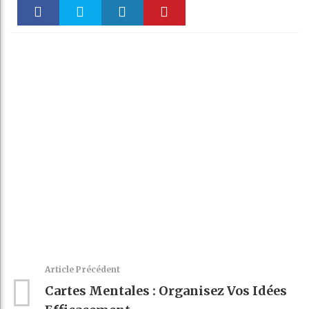
Faceboo
Twitter
linkedin
Pinteres
k
t
Article Précédent
Cartes Mentales : Organisez Vos Idées