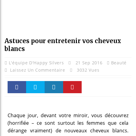
Astuces pour entretenir vos cheveux
blancs
L'équipe D'Happy Silvers
21 Sep 2016
Beauté
Laissez Un Commentaire
3032 Vues
Faceboo
Twitter
linkedin
Pinteres
k
t
Chaque jour, devant votre miroir, vous découvrez
(horrifiée – ce sont surtout les femmes que cela
dérange vraiment) de nouveaux cheveux blancs.