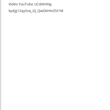
Vidéo YouTube UCdAtHHg-
kydjg12qySvq_iQ_QwD6HmZSt1M