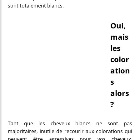
sont totalement blancs.
Oui,
mais
les
color
ation
s
alors
?
Tant que les cheveux blancs ne sont pas
majoritaires, inutile de recourir aux colorations qui
peuvent être agressives pour vos cheveux.