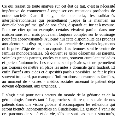
Ce qui ressort de toute analyse sur cet état de fait, c’est la nécessité
impérative de commencer à organiser ces mutations profondes de
notre société. Car il s’agit bien de cela, les solidarités
intergénérationnelles qui permettaient jusque là le maintien au
domicile bon gré mal gré de nos aînés, disparaît au fur et à mesure.
Pour ne citer qu’un exemple, certains vivaient parfois dans une
maison sans eau, mais pouvaient toujours compter sur le voisinage
pour être approvisionnés. Aujourd’hui cette disponibilité des proches
aux alentours a disparu, mais pas la précarité de certains logements
ni la prise d’âge de leurs occupants. Les femmes sont le centre de
familles monoparentales, où doivent se gérer désormais les parents,
voire les grands parents, oncles et tantes, souvent cumulant maladies
et perte d’autonomie. Les revenus sont précaires, et ne permettent
pas toujours de mettre en place les aides à domicile qu’il faudrait. Et
enfin l’accès aux aides et dispositifs parfois possibles, se fait le plus
souvent trop tard, par manque d’informations et errance des familles,
au moment de « crises » médico-sociales amenant le patient déjà
devenu dépendant, aux urgences…
Il s’agit ainsi pour nous acteurs du monde de la gériatrie et de la
gérontologie, formés tant à l’approche sanitaire que sociale de nos
patients dans une vision globale, d’accompagner les réflexions qui
seront bientôt incontournables en Guadeloupe. La gestion à venir de
ces parcours de santé et de vie, s’ils ne sont pas mieux structurés,