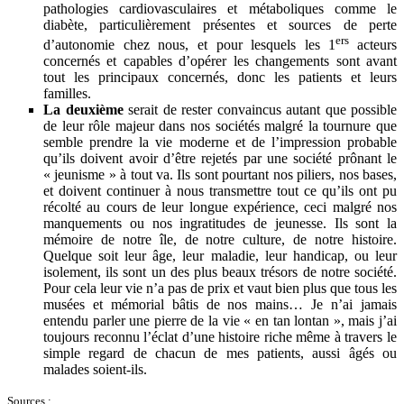
pathologies cardiovasculaires et métaboliques comme le
diabète, particulièrement présentes et sources de perte
ers
d’autonomie chez nous, et pour lesquels les 1
acteurs
concernés et capables d’opérer les changements sont avant
tout les principaux concernés, donc les patients et leurs
familles.
La deuxième
serait de rester convaincus autant que possible
de leur rôle majeur dans nos sociétés malgré la tournure que
semble prendre la vie moderne et de l’impression probable
qu’ils doivent avoir d’être rejetés par une société prônant le
« jeunisme » à tout va. Ils sont pourtant nos piliers, nos bases,
et doivent continuer à nous transmettre tout ce qu’ils ont pu
récolté au cours de leur longue expérience, ceci malgré nos
manquements ou nos ingratitudes de jeunesse. Ils sont la
mémoire de notre île, de notre culture, de notre histoire.
Quelque soit leur âge, leur maladie, leur handicap, ou leur
isolement, ils sont un des plus beaux trésors de notre société.
Pour cela leur vie n’a pas de prix et vaut bien plus que tous les
musées et mémorial bâtis de nos mains… Je n’ai jamais
entendu parler une pierre de la vie « en tan lontan », mais j’ai
toujours reconnu l’éclat d’une histoire riche même à travers le
simple regard de chacun de mes patients, aussi âgés ou
malades soient-ils.
Sources :