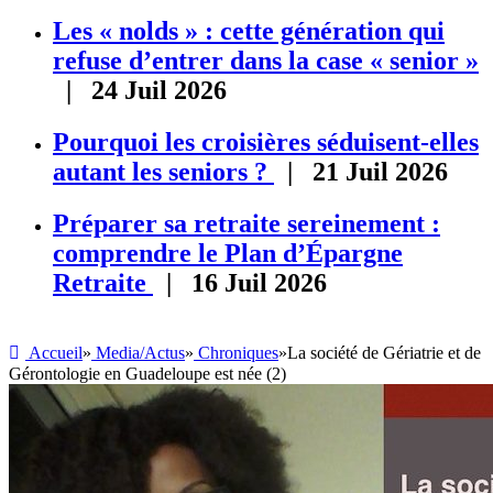
Les « nolds » : cette génération qui
refuse d’entrer dans la case « senior »
| 24 Juil 2026
Pourquoi les croisières séduisent-elles
autant les seniors ?
| 21 Juil 2026
Préparer sa retraite sereinement :
comprendre le Plan d’Épargne
Retraite
| 16 Juil 2026
Accueil
»
Media/Actus
»
Chroniques
»
La société de Gériatrie et de
Gérontologie en Guadeloupe est née (2)