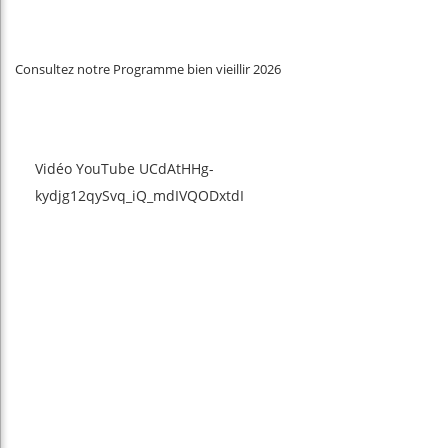
Consultez notre Programme bien vieillir 2026
Vidéo YouTube UCdAtHHg-
kydjg12qySvq_iQ_mdIVQODxtdI