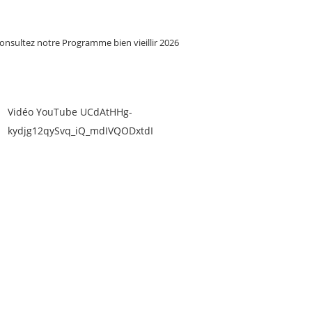
onsultez notre Programme bien vieillir 2026
Vidéo YouTube UCdAtHHg-
kydjg12qySvq_iQ_mdIVQODxtdI