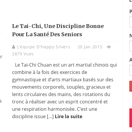
c
Le Tai-Chi, Une Discipline Bonne
Pour La Santé Des Seniors
L'équipe D'Happy Silvers
20 Jan 2015
2879 Vues
ir
A
Le Tai-Chi Chuan est un art martial chinois qui
combine à la fois des exercices de
gymnastique et d’arts martiaux basés sur des
mouvements corporels, souples, gracieux et
lents circulaires des mains, des rotations du
s
tronc à réaliser avec un esprit concentré et
une respiration harmonisée. C’est une
discipline issue […]
Lire la suite