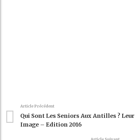
Faceboo
Twitter
linkedin
Pinteres
k
t
Article Précédent
Qui Sont Les Seniors Aux Antilles ? Leur
Image – Edition 2016
Article Suivant