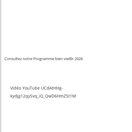
Consultez notre Programme bien vieillir 2026
Vidéo YouTube UCdAtHHg-
kydjg12qySvq_iQ_QwD6HmZSt1M