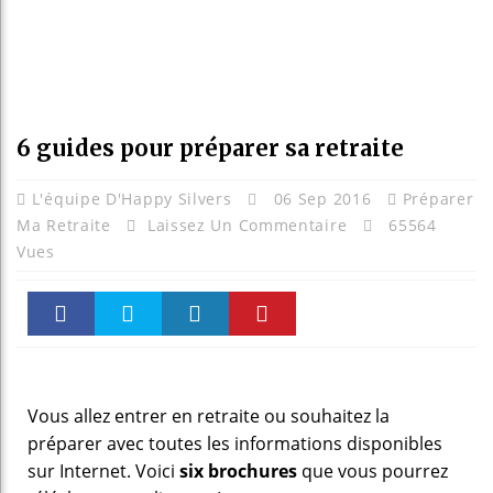
6 guides pour préparer sa retraite
L'équipe D'Happy Silvers
06 Sep 2016
Préparer
Ma Retraite
Laissez Un Commentaire
65564
Vues
Faceboo
Twitter
linkedin
Pinteres
k
t
Vous allez entrer en retraite ou souhaitez la
préparer avec toutes les informations disponibles
sur Internet. Voici
six brochures
que vous pourrez