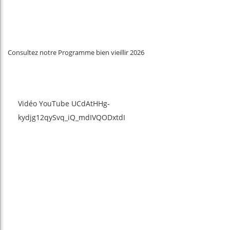
Consultez notre Programme bien vieillir 2026
Vidéo YouTube UCdAtHHg-
kydjg12qySvq_iQ_mdIVQODxtdI