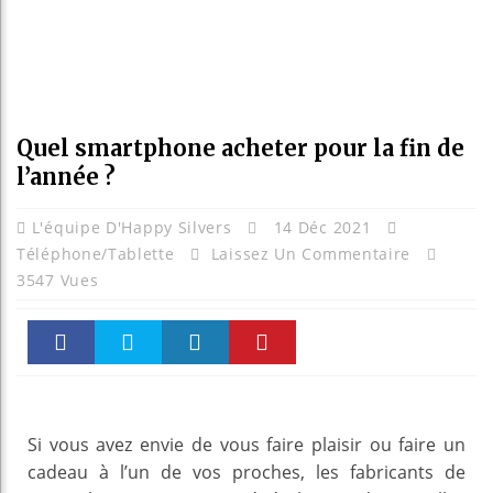
Quel smartphone acheter pour la fin de
l’année ?
L'équipe D'Happy Silvers
14 Déc 2021
Téléphone/tablette
Laissez Un Commentaire
3547 Vues
Faceboo
Twitter
linkedin
Pinteres
k
t
Si vous avez envie de vous faire plaisir ou faire un
cadeau à l’un de vos proches, les fabricants de