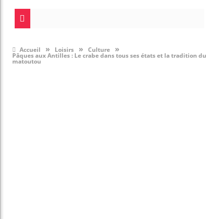
»
»
»
Accueil
Loisirs
Culture
Pâques aux Antilles : Le crabe dans tous ses états et la tradition du
matoutou