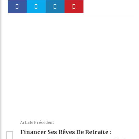
Faceboo
Twitter
linkedin
Pinteres
k
t
Article Précédent
Financer Ses Rêves De Retraite :