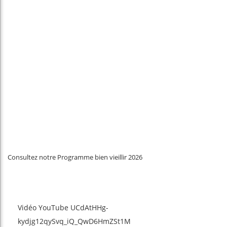
Consultez notre Programme bien vieillir 2026
Vidéo YouTube UCdAtHHg-
kydjg12qySvq_iQ_QwD6HmZSt1M