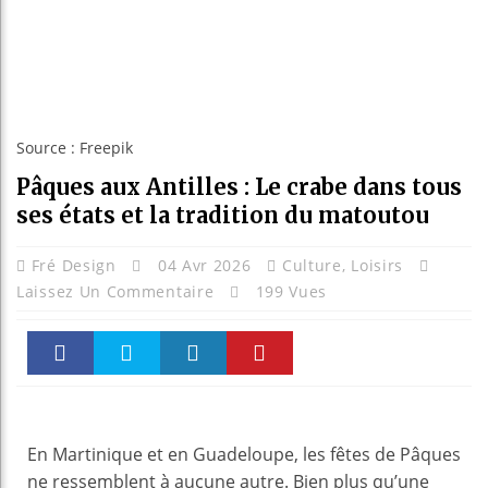
Source : Freepik
Pâques aux Antilles : Le crabe dans tous
ses états et la tradition du matoutou
Fré Design
04 Avr 2026
Culture
,
Loisirs
Laissez Un Commentaire
199 Vues
Faceboo
Twitter
linkedin
Pinteres
k
t
En Martinique et en Guadeloupe, les fêtes de Pâques
ne ressemblent à aucune autre. Bien plus qu’une