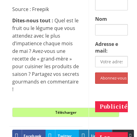
Source : Freepik
Nom
Dites-nous tout :
Quel est le
fruit ou le légume que vous
attendez avec le plus
d’impatience chaque mois
Adresse e
mail:
de mai ? Avez-vous une
recette de « grand-mère »
pour cuisiner les produits de
saison ? Partagez vos secrets
gourmands en commentaire
!
Publicités
Télécharger
Plus
Facebook
Twitter
linkedin
Pinter