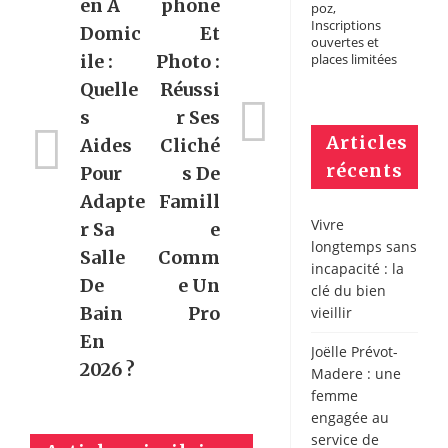
En À
Phone
poz,
Inscriptions
Domic
Et
ouvertes et
Ile :
Photo :
places limitées
Quelle
Réussi
S
R Ses
Articles
Aides
Cliché
récents
Pour
S De
Adapte
Famill
Vivre
R Sa
E
longtemps sans
Salle
Comm
incapacité : la
De
E Un
clé du bien
Bain
Pro
vieillir
En
Joëlle Prévot-
2026 ?
Madere : une
femme
engagée au
service de