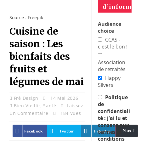
d’informat
Source : Freepik
Audience
Cuisine de
choice
CCAS -
saison : Les
c'est le bon !
bienfaits des
Association
fruits et
de retraités
Happy
légumes de mai
Silvers
Politique
Fré Design
14 Mai 2026
de
Bien Vieillir
,
Santé
Laissez
confidentiali
Un Commentaire
184 Vues
té : j'ai lu et
consens aux
Plus
Facebook
Twitter
linkedin
Pinter
termes et
conditions