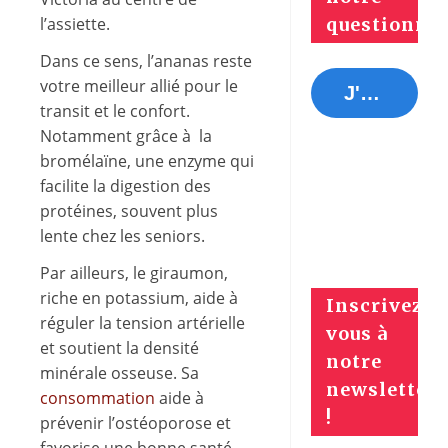
l’assiette.
questionnai
Dans ce sens, l’ananas reste
votre meilleur allié pour le
J'y réponds tout de suite !
transit et le confort.
Notamment grâce à la
bromélaïne, une enzyme qui
facilite la digestion des
protéines, souvent plus
lente chez les seniors.
Par ailleurs, le giraumon,
riche en potassium, aide à
Inscrivez-
réguler la tension artérielle
vous à
et soutient la densité
notre
minérale osseuse. Sa
newsletter
consommation
aide à
!
prévenir l’ostéoporose et
favorise une bonne santé