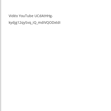
Vidéo YouTube UCdAtHHg-
kydjg12qySvq_iQ_mdIVQODxtdI