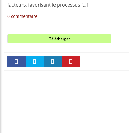
facteurs, favorisant le processus […]
0 commentaire
Télécharger
Faceboo
Twitter
linkedin
Pinteres
k
t