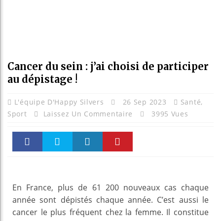
Cancer du sein : j’ai choisi de participer
au dépistage !
L'équipe D'Happy Silvers
26 Sep 2023
Santé
,
Sport
Laissez Un Commentaire
3995 Vues
Faceboo
Twitter
linkedin
Pinteres
k
t
En France, plus de 61 200 nouveaux cas chaque
année sont dépistés chaque année. C’est aussi le
cancer le plus fréquent chez la femme. Il constitue