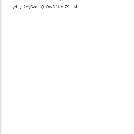
kydjg12qySvq_iQ_QwD6HmZSt1M