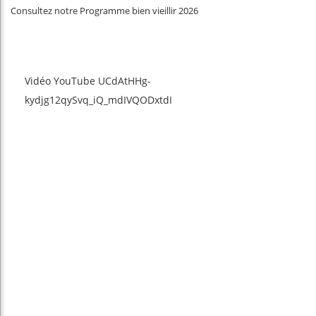
Consultez notre Programme bien vieillir 2026
Vidéo YouTube UCdAtHHg-
kydjg12qySvq_iQ_mdIVQODxtdI