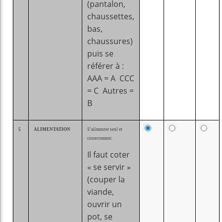
(pantalon,
chaussettes,
bas,
chaussures)
puis se
référer à :
AAA = A CCC
= C Autres =
B
5
ALIMENTATION
S’alimenter seul et
correctement.
Il faut coter
« se servir »
(couper la
viande,
ouvrir un
pot, se