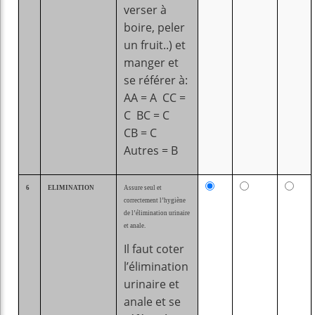
verser à
boire, peler
un fruit..) et
manger et
se référer à:
AA = A CC =
C BC = C
CB = C
Autres = B
6
ELIMINATION
Assure seul et
correctement l’hygiène
de l’élimination urinaire
et anale.
Il faut coter
l’élimination
urinaire et
anale et se