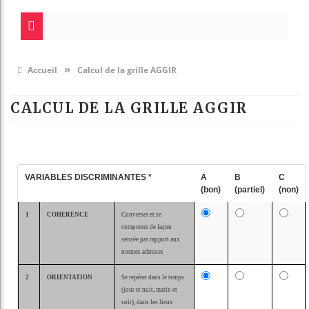
»
Accueil
Calcul de la grille AGGIR
CALCUL DE LA GRILLE AGGIR
VARIABLES DISCRIMINANTES
*
A
B
C
(bon)
(partiel)
(non)
1
COHERENCE
Converser et se
comporter de façon
sensée par rapport aux
normes admises
2
ORIENTATION
Se repérer dans le temps
(jour et nuit, matin et
soir), dans les lieux