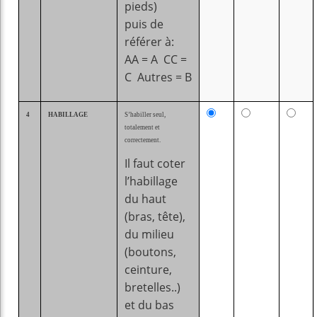
pieds)
puis de
référer à:
AA = A CC =
C Autres = B
4
HABILLAGE
S’habiller seul,
totalement et
correctement.
Il faut coter
l’habillage
du haut
(bras, tête),
du milieu
(boutons,
ceinture,
bretelles..)
et du bas