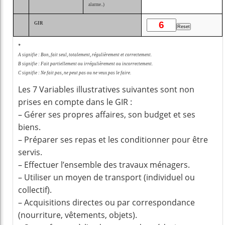
alarme..)
GIR
*
A signifie : Bon, fait seul, totalement, régulièrement et correctement.
B signifie : Fait partiellement ou irrégulièrement ou incorrectement.
C signifie : Ne fait pas, ne peut pas ou ne veux pas le faire.
Les 7 Variables illustratives suivantes sont non
prises en compte dans le GIR :
– Gérer ses propres affaires, son budget et ses
biens.
– Préparer ses repas et les conditionner pour être
servis.
– Effectuer l’ensemble des travaux ménagers.
– Utiliser un moyen de transport (individuel ou
collectif).
– Acquisitions directes ou par correspondance
(nourriture, vêtements, objets).