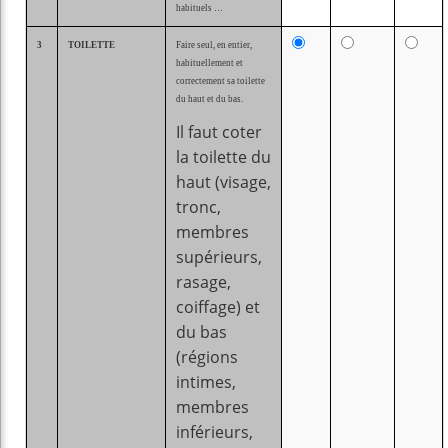
habituels …
3
TOILETTE
Faire seul, en entier,
habituellement et
correctement sa toilette
du haut et du bas.
Il faut coter
la toilette du
haut (visage,
tronc,
membres
supérieurs,
rasage,
coiffage) et
du bas
(régions
intimes,
membres
inférieurs,